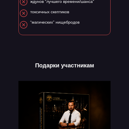
ждунов “лучшего времени/шанса”
токсичных скептиков
“магических” нищебродов
Подарки участникам