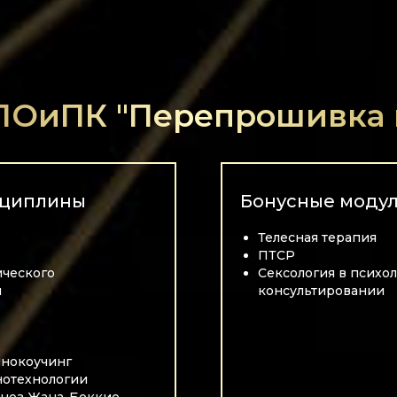
ПОиПК "Перепрошивка м
сциплины
Бонусные моду
Телесная терапия
ПТСР
ического
Сексология в психо
я
консультировании
пнокоучинг
нотехнологии