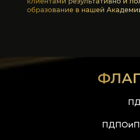
ФЛА
ПД
ПДПОиПК