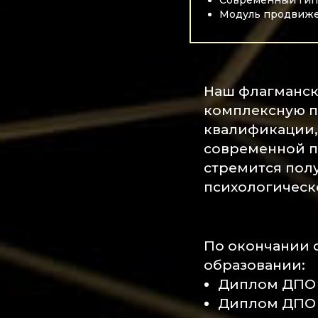
Современный гип
Модуль продвиже
Наш флагманск
комплексную п
квалификации,
современной пс
стремится полу
психологическо
По окончании 
образовании:
Диплом ДПО 
Диплом ДПО "