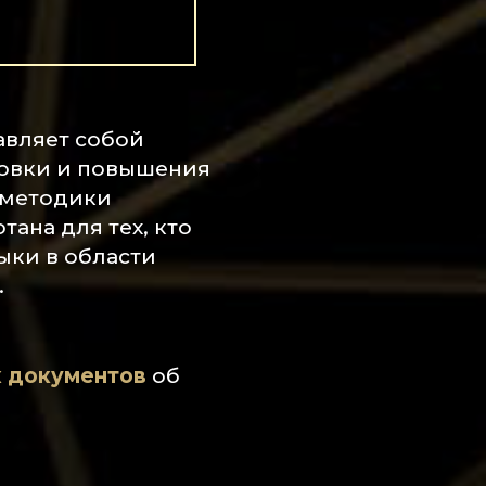
авляет собой
овки и повышения
 методики
ана для тех, кто
ыки в области
.
 документов
об