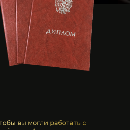
могли работать с
. Академическое
 коуча.