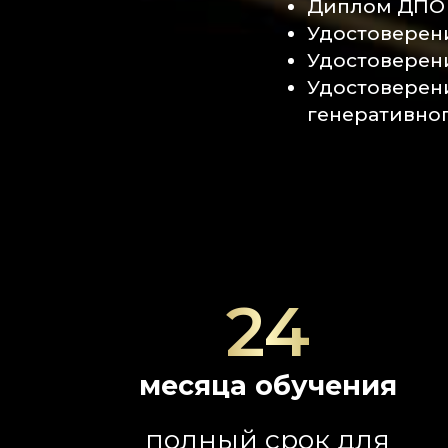
Диплом ДПО 
Удостоверени
Удостоверени
Удостоверени
генеративног
24
месяца обучения
полный срок для