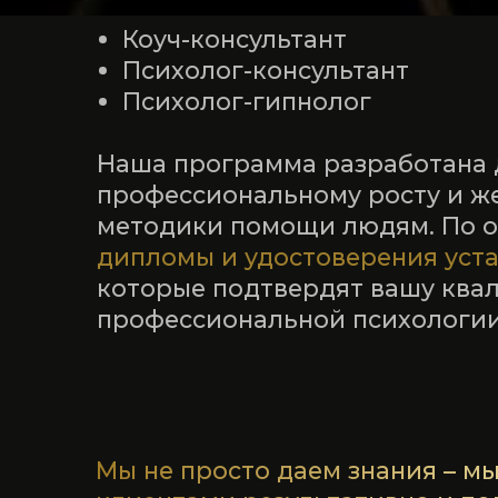
Наша программа разработана для те
профессиональному росту и желае
методики помощи людям. По оконч
дипломы и удостоверения установл
которые подтвердят вашу квалифи
профессиональной психологии.
Мы не просто даем знания – мы учи
клиентами результативно и получа
образование в нашей Академии – эт