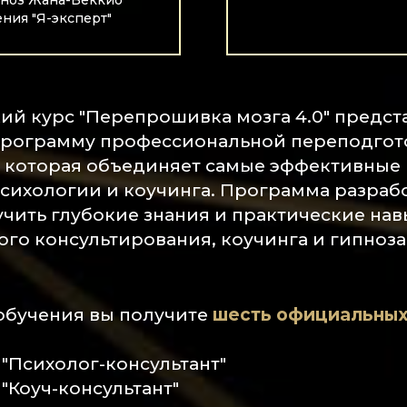
ноз Жана-Беккио
ния "Я-эксперт"
ий курс "Перепрошивка мозга 4.0" предст
рограмму профессиональной переподгот
 которая объединяет самые эффективные
ихологии и коучинга. Программа разработ
чить глубокие знания и практические нав
го консультирования, коучинга и гипноза
обучения вы получите
шесть официальных
"Психолог-консультант"
Коуч-консультант"