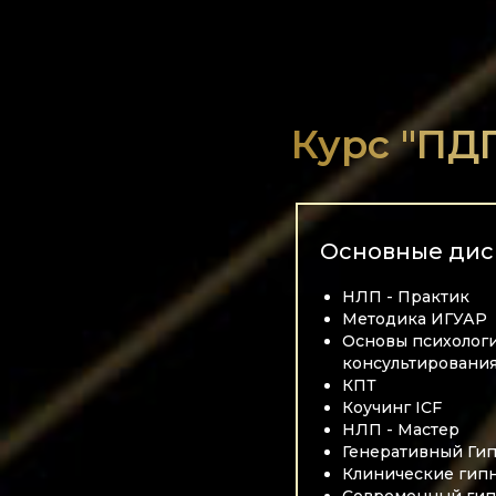
Курс "ПД
Основные ди
НЛП - Практик
Методика ИГУАР
Основы психолог
консультировани
КПТ
Коучинг ICF
НЛП - Мастер
Генеративный Ги
Клинические гип