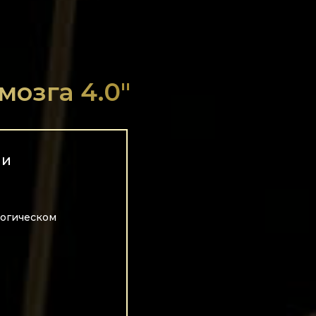
озга 4.0"
ли
логическом