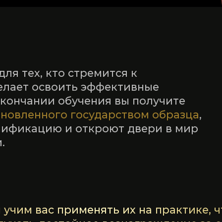
х, кто стремится к
т освоить эффективные
ании обучения вы получите
енного государством образца
,
кацию и откроют двери в мир
м вас применять их на практике, чтобы вы 
ть достойное вознаграждение за свой труд
о ваш путь к успешной карьере психолога и