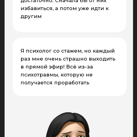
сертификатов
META, USA, Ca.
✓
Преподаватели — практикующие
психологи с доходом более миллиона
рублей в месяц
✓
В программе самые результативные
направления: НЛП, гипноз, КПТ, коучинг,
гипнокоучинг, сексология, ПТСР, телесная
терапия, И.Г.У.А.Р, метамоделирование и др.
✓
Студенты зарабатывают
более 300 000
руб. уже после второго месяца обучения
✓
Оплачивай обучение с заработанных
денег
ОЗНАКОМИТЬСЯ С ПРОГРАММОЙ
НАША ПРОГРАММА
ДПО — ЭТО ЗНАНИЯ И
РЕКОМЕНДАЦИИ ОТ
ПСИХОТЕРАПЕВТОВ