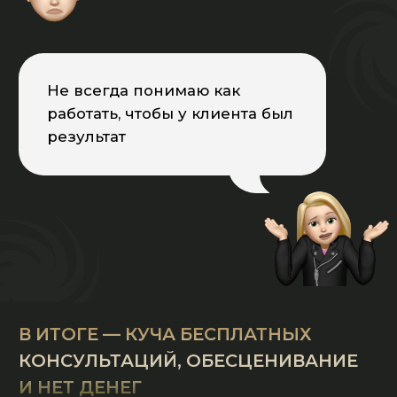
«Мы провели исследование рынка
и опросили более 3000
психологов, преподавателей,
выпускников и студентов ДПО.
На основе этих данных мы
создали лучшую внеконкурентную
программу ДПО по психологии с
30-ю преимуществами»
Юрий Райнгард,
основатель и ректор
Европейской Академии ДПО