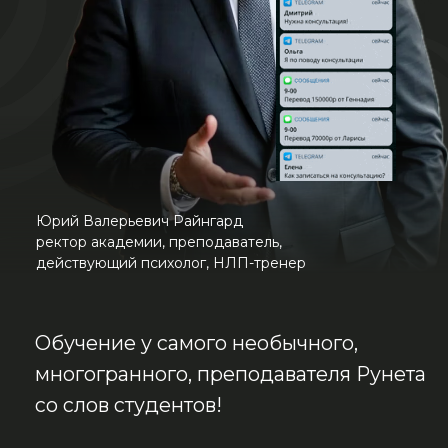
Юрий Валерьевич Райнгард
ректор академии, преподаватель,
действующий психолог, НЛП-тренер
Обучение у самого необычного,
многогранного, преподавателя Рунета
со слов студентов!
Здесь научат работать быстро, точно,
результативно и дорого.
Самое полное образование
по психологии за короткий срок.
Наши студенты зарабатывают
более
300k уже во время обучения