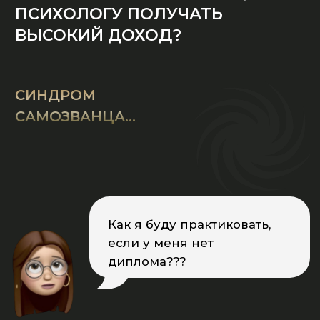
Хочу начать
консультировать,
но если уйду с найма, то
потеряю стабильный доход.
На что тогда жить???
А КОГДА КЛИЕНТ ПРИХОДИТ, НЕТ
УВЕРЕННОСТИ НАЗВАТЬ ЕМУ
ХОРОШУЮ ЦЕНУ
Стыдно! Клиенту и так
плохо, а тут ещё я прошу
деньги