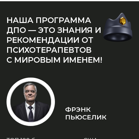
Гиллиген известен своими работами по
гипнозу и психотерапии, разработчик
Эриксоновского Гипноза 3-го поколения.