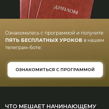
СИНДРОМ
САМОЗВАНЦА…
Как я буду практиковать,
если у меня нет
диплома???
У меня ещё мало опыта,
клиенты мне не доверяют.
А сама боюсь навредить...