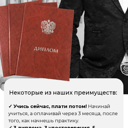
Коуч компаний силиконовой долины,
моделировал Стива Джобса, Джек Ма,
Марк Цукерберг.
Один из первых разработчиков
системы нейролингвистического
программирования (НЛП), тренер,
консультант, автор тематических книг
и статей.