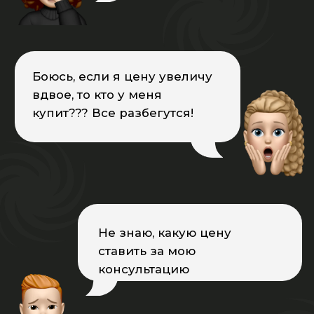
Как я могу кому-то помочь, если
в своей голове “тараканов”
достаточно. Сначала бы от них
избавиться, а потом уже идти к
другим
Я психолог со стажем, но каждый
раз мне очень страшно выходить
в прямой эфир! Всё из-за
психотравмы, которую не
получается проработать