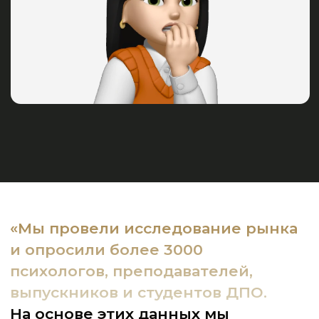
С МИРОВЫМ ИМЕНЕМ!
ФРЭНК
ПЬЮСЕЛИК
ТОП 100 бизнес-тренеров США по версии
Института Организационного Развития
США, консультант Корпуса Мира с 1988
года по настоящее время. Он является
одним из первых разработчиков
направления, которое впоследствии было
названо нейро-лингвистическим
программированием (НЛП).