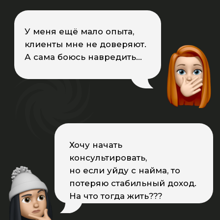
Боюсь, если я цену увеличу
вдвое, то кто у меня
купит??? Все разбегутся!
Не знаю, какую цену
ставить за мою
консультацию
Не всегда понимаю как
работать, чтобы у клиента был
результат