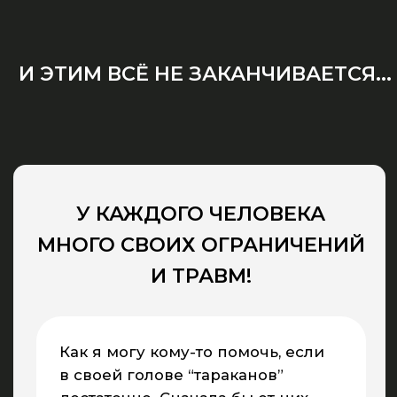
НЛП, Психологии и Гипноза
Некоторые из наших преимуществ:
✓
Учись сейчас, плати потом!
Начинай
учиться, а оплачивай через 3 месяца, после
того, как начнешь практику.
✓
3 диплома, 3 удостоверения, 5